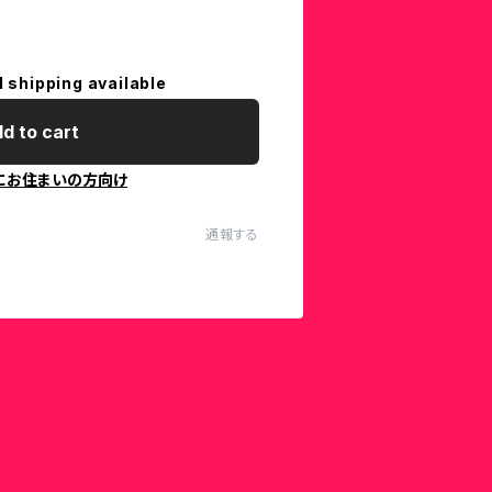
l shipping available
d to cart
にお住まいの方向け
通報する