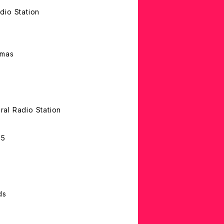
dio Station
'mas
al Radio Station
 5
ds