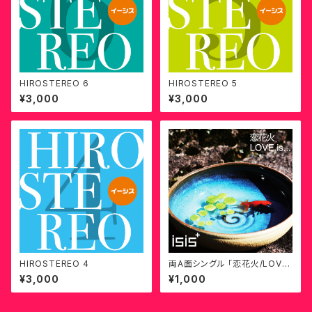
HIROSTEREO 6
HIROSTEREO 5
¥3,000
¥3,000
HIROSTEREO 4
両A面シングル 「恋花火/LOVE
is...」
¥3,000
¥1,000