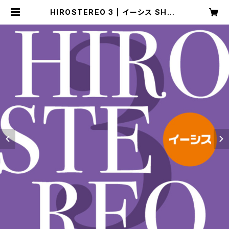
HIROSTEREO 3 | イーシス SHOP
CHANNEL